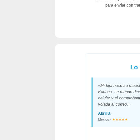
para enviar con tra
Lo 
«Mi hija hace su maest
Kaunas. Le mando dine
celular y el comprobant
volada al correo.»
Abril U.
México ·
★★★★★