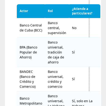
¿Atiende a
Actor
Rol
particulares?
Banco
Banco Central
central,
No
de Cuba (BCC)
supervisión
Banco
BPA (Banco
universal,
Popular de
tradición
Sí
Ahorro)
de caja de
ahorro
BANDEC
Banco
(Banco de
universal,
Sí
Crédito y
crédito y
Comercio)
comercio
Banco
Banco
universal,
Sí, solo en La
Metropolitano
La Habana
Habana