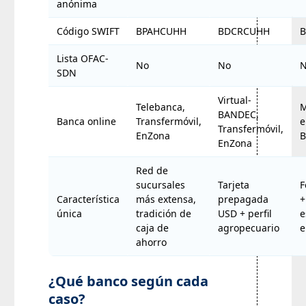
anónima
Código SWIFT
BPAHCUHH
BDCRCUHH
Lista OFAC-
No
No
SDN
Virtual-
Telebanca,
M
BANDEC,
Banca online
Transfermóvil,
e
Transfermóvil,
EnZona
B
EnZona
Red de
sucursales
Tarjeta
F
Característica
más extensa,
prepagada
+
única
tradición de
USD + perfil
e
caja de
agropecuario
e
ahorro
¿Qué banco según cada
caso?