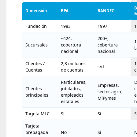
B
Dimensión
BPA
BANDEC
M
Fundación
1983
1997
1
~424,
200+,
1
Sucursales
cobertura
cobertura
L
nacional
nacional
Clientes /
2,3 millones
1
s/d
Cuentas
de cuentas
c
Particulares,
D
Empresas,
Clientes
jubilados,
c
sector agro,
principales
empleados
e
MiPymes
estatales
h
Tarjeta MLC
Sí
Sí
S
Tarjeta
prepagada
No
Sí